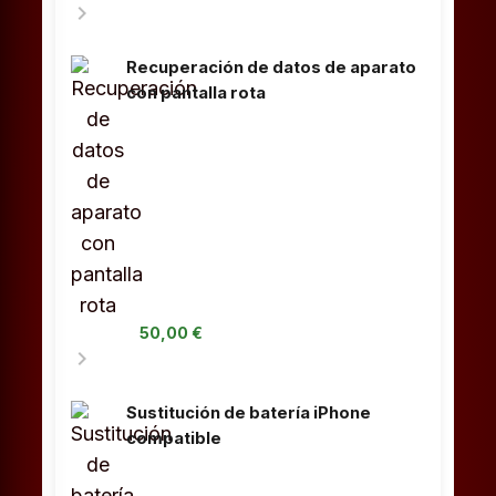
chevron_right
Recuperación de datos de aparato
con pantalla rota
50,00 €
chevron_right
Sustitución de batería iPhone
compatible