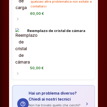
qualsiasi altra problematica non esitate a
contattarci
60,00 €
chevron_right
Reemplazo de cristal de cámara
50,00 €
chevron_right
Hai un problema diverso?
Chiedi ai nostri tecnici
help_outline
chevron_right
Non hai trovato quello che cerchi?