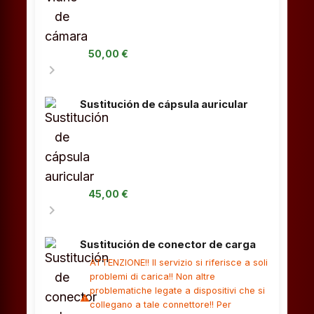
50,00 €
chevron_right
Sustitución de cápsula auricular
45,00 €
chevron_right
Sustitución de conector de carga
ATTENZIONE!! Il servizio si riferisce a soli
problemi di carica!! Non altre
problematiche legate a dispositivi che si
warning
collegano a tale connettore!! Per