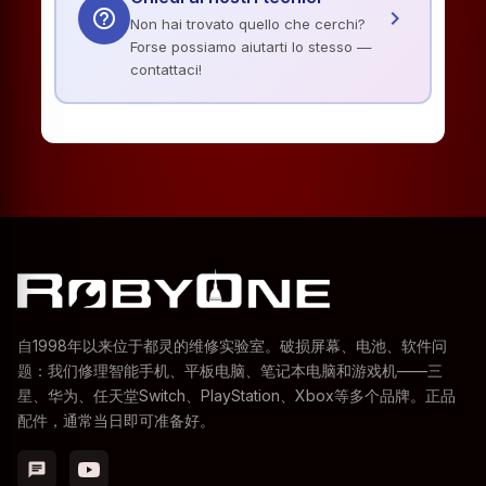
help_outline
chevron_right
Non hai trovato quello che cerchi?
Forse possiamo aiutarti lo stesso —
contattaci!
自1998年以来位于都灵的维修实验室。破损屏幕、电池、软件问
题：我们修理智能手机、平板电脑、笔记本电脑和游戏机——三
星、华为、任天堂Switch、PlayStation、Xbox等多个品牌。正品
配件，通常当日即可准备好。
chat