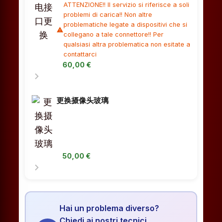
ATTENZIONE!! Il servizio si riferisce a soli
problemi di carica!! Non altre
problematiche legate a dispositivi che si
warning
collegano a tale connettore!! Per
qualsiasi altra problematica non esitate a
contattarci
60,00 €
chevron_right
更换摄像头玻璃
50,00 €
chevron_right
Hai un problema diverso?
Chiedi ai nostri tecnici