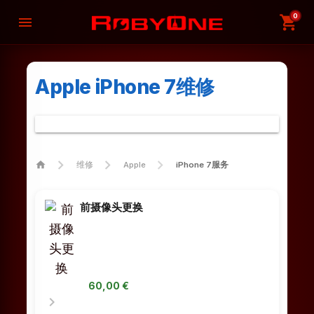
0
shopping_cart
menu
Apple iPhone 7维修
home
维修
Apple
iPhone 7服务
前摄像头更换
60,00 €
chevron_right